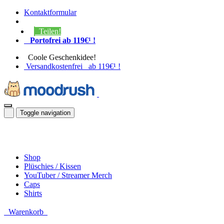
Kontaktformular
Teilen!
Portofrei ab 119€¹ !
Coole Geschenkidee!
Versandkostenfrei ab 119€¹ !
Toggle navigation
Shop
Plüschies / Kissen
YouTuber / Streamer Merch
Caps
Shirts
Warenkorb